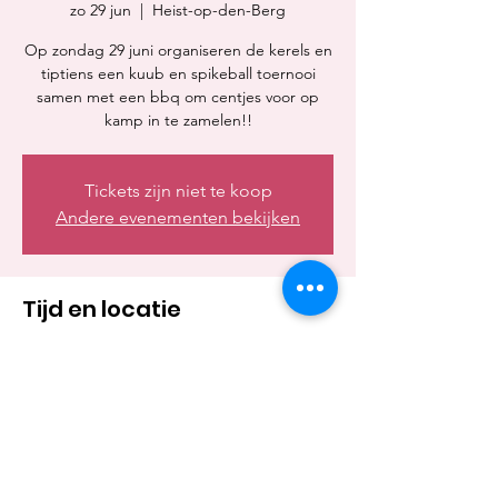
zo 29 jun
  |  
Heist-op-den-Berg
Op zondag 29 juni organiseren de kerels en
tiptiens een kuub en spikeball toernooi
samen met een bbq om centjes voor op
kamp in te zamelen!!
Tickets zijn niet te koop
Andere evenementen bekijken
Tijd en locatie
29 jun 2025, 11:30 – 15:30
Heist-op-den-Berg, Blokstraat 7, 2220 Heist-
op-den-Berg, België