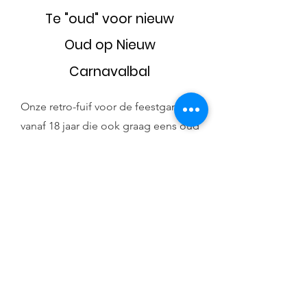
Te "oud" voor nieuw
Oud op Nieuw
Carnavalbal
Onze retro-fuif voor de feestgangers
vanaf 18 jaar die ook graag eens oud
op nieuw vieren zonder het jonge
geweld! Feesten alsof het vroeger was
wie wil dat nu niet?
Onze oudejaarsfuif op 31 december,
daarbij ook onze grootste fuif, om
centjes in het laatje te brengen van
onze Chirowerking.
Het leukste verkleedpartijtje ooit