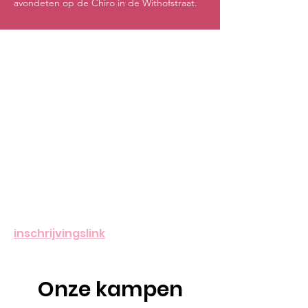
avondeten op de Chiro in de Withofstraat.
Wil jij graag lid worden op onze Chiro? Je
kan bij ons inschrijven door onze
inschrijvingslink te openen en deze in te
vullen! Iedereen is welkom voor de
allerleukste zondagen! Ben je nieuw en
wil je eens proeven van het Chiroleven?
Kom dan zeker eens proberen. Na drie
zondagen vragen wij om jezelf
(zoon/dochter) in te schrijven als je (ze/hij)
graag wilt blijven komen.
inschrijvingslink
Onze kampen