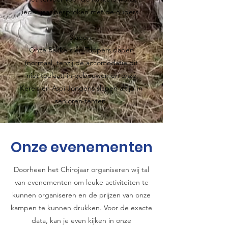
ieder jaar besproken met de ouders.
Slapen:
Onze Rakkers en Toppers slapen
(normaal, tenzij de accomodatie dit
niet toelaat) in gebouwen en onze
Kerels en Aspi Jongens slapen altijd in
senioren tenten.
Onze evenementen
Doorheen het Chirojaar organiseren wij tal
van evenementen om leuke activiteiten te
kunnen organiseren en de prijzen van onze
kampen te kunnen drukken. Voor de exacte
data, kan je even kijken in onze