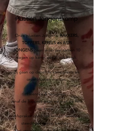
Plustien Jongenskamp
Onze plustien Jongens:
RAKKERS,
TOPPERS, KERELS en ASPI
JONGENS
gaan ieder jaar samen 10
dagen op kamp van 21 tot 31 juli.
Zij gaan op dezelfde kampplaats als
onze plustien meisjes.
Heenreis & terugreis:
vanaf de Toppers gaan we met de fiets
op kamp.
Afspraken rond het fietsen, worden
steeds per groep besloten.
Het vervoer voor de Rakkers wordt