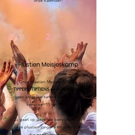
onze Kalender!
2
Plustien Meisjeskamp
Onze plustien Meisjes:
KWIKS,
TIPPERS, TIPTIENS en ASPI MEISJES
gaan ieder jaar samen 10 dagen op
kamp van 11 tot 21 juli.
Zij gaan op dezelfde kampplaats als
onze plustien jongens en zullen hier
dus eerst vertoeven.