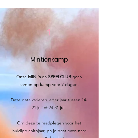
1
Mintienkamp
Onze
MINI's
en
SPEELCLUB
gaan
samen op kamp voor 7 dagen.
Deze data variëren ieder jaar tussen 14-
21 juli of 24-31 juli.
Om deze te raadplegen voor het
huidige chirojaar, ga je best even naar