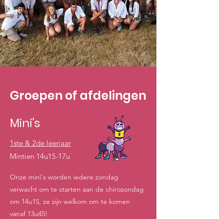
Groepen of afdelingen
Mini's
1ste & 2de leerjaar
Mintien 14u15-17u
Onze mini's worden iedere zondag
verwacht om te starten aan de chirozondag
om 14u15, ze zijn welkom om te komen
vanaf 13u45!