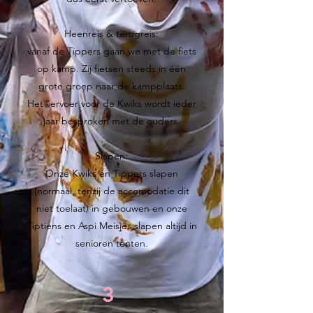
Heenreis & terugreis:
vanaf de Tippers gaan we met de fiets
op kamp. Zij fietsen steeds in één
grote groep naar de kampplaats.
Het vervoer voor de Kwiks wordt ieder
jaar besproken met de ouders.
Slapen:
Onze Kwiks en Tippers slapen
(normaal, tenzij de accomodatie dit
niet toelaat) in gebouwen en onze
Tiptiens en Aspi Meisjes slapen altijd in
senioren tenten.
3