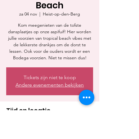
Beach
za 04 nov
  |  
Heist-op-den-Berg
Kom meegenieten van de tofste
dansplaatjes op onze aspifuif! Hier worden
jullie voorzien van tropical beach vibes met
de lekkerste drankjes om de dorst te
lessen. Ook voor de ouders wordt er een
Bodega voorzien. Niet te missen dus!
Tickets zijn niet te koop
Andere evenementen bekijken
Tijd en locatie
04 nov 2023, 21:00 – 05 nov 2023, 04:00
Heist-op-den-Berg, Withofstraat 4, 2220
Heist-op-den-Berg, België