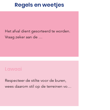
Regels en weetjes
Afval
Het afval dient gesorteerd te worden. 
Vraag zeker aan de 
verhuurverantwoordelijke wat de regels 
zijn en waar welk afval moet 
gedeponeerd worden.
Lawaai
Respecteer de stilte voor de buren, 
wees daarom stil op de terreinen voor 
8u en na 22u. Nachtspel wordt enkel 
toegelaten mits toestemming van de 
huisverantwoordelijke én de politie.