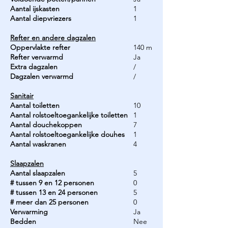
Aantal ijskasten
1
Aantal diepvriezers
1
Refter en andere dagzalen
Oppervlakte refter
140 m
Refter verwarmd
Ja
Extra dagzalen
/
Dagzalen verwarmd
/
Sanitair
Aantal toiletten
10
Aantal rolstoeltoegankelijke toiletten
1
Aantal douchekoppen
7
Aantal rolstoeltoegankelijke douhes
1
Aantal waskranen
4
Slaapzalen
Aantal slaapzalen
5
# tussen 9 en 12 personen
0
# tussen 13 en 24 personen
5
# meer dan 25 personen
0
Verwarming
Ja
Bedden
Nee