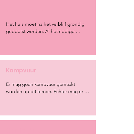
Schoonmaak
Het huis moet na het verblijf grondig 
gepoetst worden. Al het nodige 
poetsmateriaal zal aanwezig zijn met 
uitzondering van dweilen en 
handdoeken. Indien het niet grondig 
gekuist is zal er 12,5€ per werkuur 
aangerekend worden met een 
Kampvuur
minimum van 25€.
Er mag geen kampvuur gemaakt 
worden op dit terrein. Echter mag er 
wel een vuurkorfje geplaatst worden 
op de verharde ondergrond.
Camion/bus