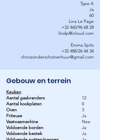
Type A
Ja
60
Lina Le Page
+32 460/96 68 28
linalp@icloud.com
Emma Spits
+32 488/26 44 34
chirozonderschotverhuur@gmail.com
Gebouw en terrein
Keuken
Aantal gasbranders
12
Aantal kookplaten
0
Oven
3
Friteuse
Ja
Vaatwasmachine
Nee
Voldoende borden
Ja
Voldoende bestek
Ja
Voldoende potten/pannen
Ja