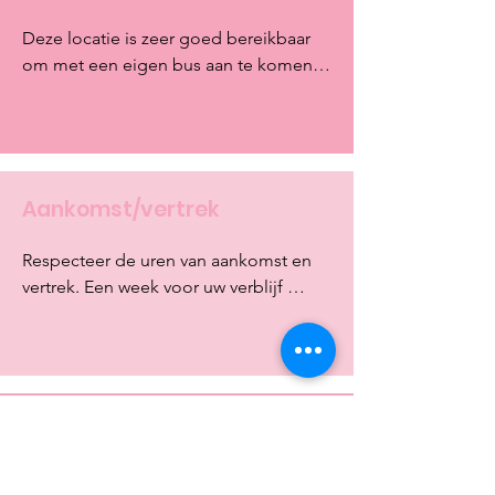
Deze locatie is zeer goed bereikbaar 
om met een eigen bus aan te komen. 
Je kan tot vanachter rijden met een 
camion, indien dit nodig zou zijn.
Aankomst/vertrek
Respecteer de uren van aankomst en 
vertrek. Een week voor uw verblijf 
neemt de verhuurder contact op voor 
te kijken hoelaat u zoekt aan  te 
komen. Controleer samen met de 
verantwoordelijke de meterstanden en 
eventuele schade.
Aantal deelnemers
Het is verplicht om het exacte aantal 