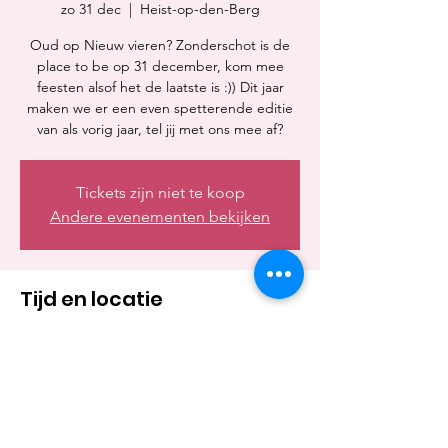
zo 31 dec
  |  
Heist-op-den-Berg
Oud op Nieuw vieren? Zonderschot is de
place to be op 31 december, kom mee
feesten alsof het de laatste is :)) Dit jaar
maken we er een even spetterende editie
van als vorig jaar, tel jij met ons mee af?
Tickets zijn niet te koop
Andere evenementen bekijken
Tijd en locatie
31 dec 2023, 21:00 – 01 jan 2024, 05:00
Heist-op-den-Berg, Withofstraat 10, 2220
Heist-op-den-Berg, België