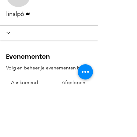
linalp6
Beheerder
linalp6
Evenementen
Volg en beheer je evenementen hier.
Aankomend
Afgelopen
Nog geen tickets of RSVP's
Evenementen bekijken